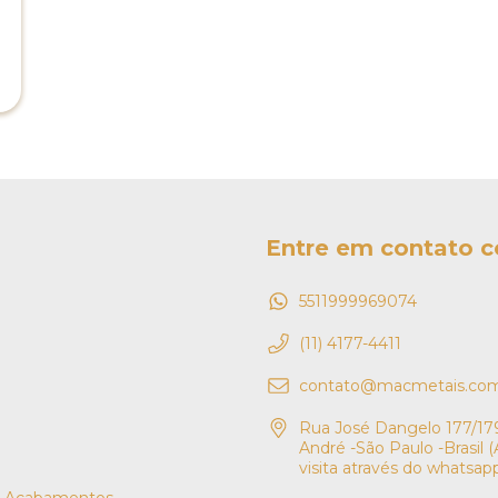
Entre em contato 
5511999969074
(11) 4177-4411
contato@macmetais.com
Rua José Dangelo 177/179
André -São Paulo -Brasil
visita através do whatsap