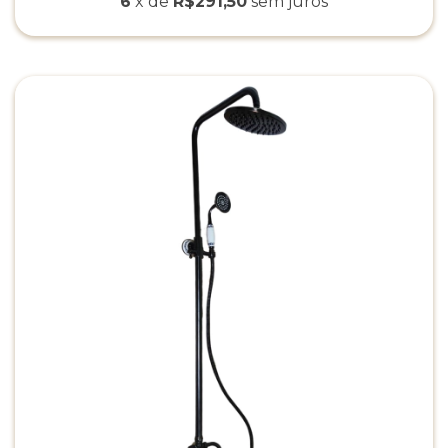
6
x de
R$291,50
sem juros