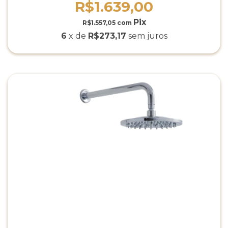
R$1.639,00
R$1.557,05
com
6
x de
R$273,17
sem juros