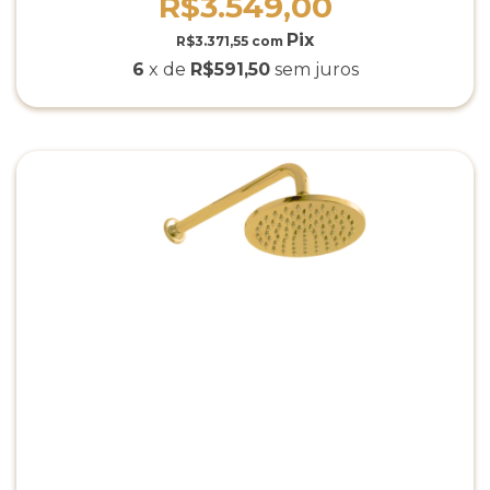
R$3.549,00
R$3.371,55
com
6
x de
R$591,50
sem juros