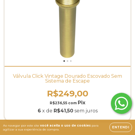
Válvula Click Vintage Dourado Escovado Sem
Sistema de Escape
R$249,00
R$236,55
com
6
x de
R$41,50
sem juros
Ao navegar por este site
você aceita o uso de cookies
para
ENTENDI
agilizar a sua experiência de compra.