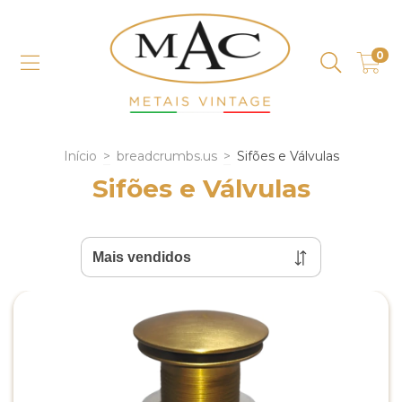
0
Início
>
breadcrumbs.us
>
Sifões e Válvulas
Sifões e Válvulas