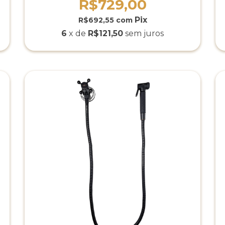
R$729,00
R$692,55
com
6
x de
R$121,50
sem juros