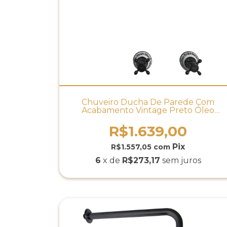
Chuveiro Ducha De Parede Com
Acabamento Vintage Preto Óleo
Provençal - DOCOL
R$1.639,00
R$1.557,05
com
6
x de
R$273,17
sem juros