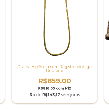
Ducha Higiênica com Registro Vintage
Dourado
R$859,00
R$816,05
com
6
x de
R$143,17
sem juros