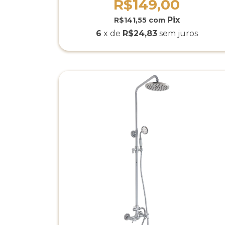
R$149,00
R$141,55
com
6
x de
R$24,83
sem juros