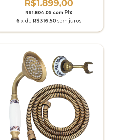
R$1.899,00
R$1.804,05
com
6
x de
R$316,50
sem juros