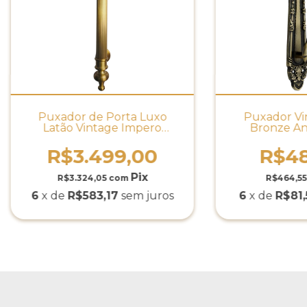
Puxador de Porta Luxo
Puxador Vi
Latão Vintage Impero
Bronze An
Bronze Antigo.
R$3.499,00
R$48
R$3.324,05
com
R$464,5
6
x de
R$583,17
sem juros
6
x de
R$81,