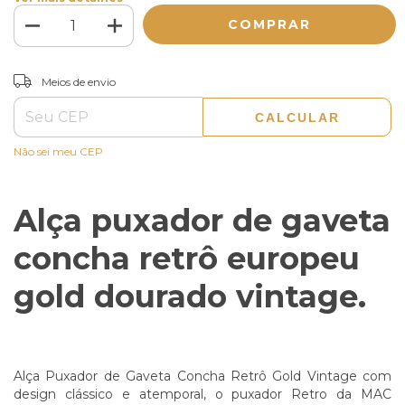
ALTERAR CEP
Entregas para o CEP:
Meios de envio
CALCULAR
Não sei meu CEP
Alça puxador de gaveta
concha retrô europeu
gold dourado vintage.
Alça Puxador de Gaveta Concha Retrô Gold Vintage com
design clássico e atemporal, o puxador Retro da MAC