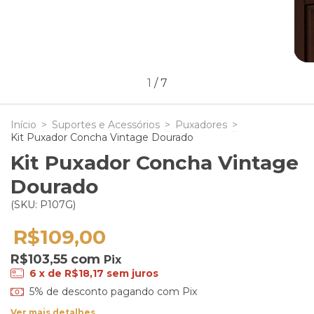
1
/
7
Início
>
Suportes e Acessórios
>
Puxadores
>
Kit Puxador Concha Vintage Dourado
Kit Puxador Concha Vintage
Dourado
(SKU: P107G)
R$109,00
R$103,55
com
6
x de
R$18,17
sem juros
Ver mais detalhes