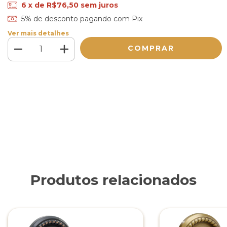
6
x de
R$76,50
sem juros
Ver mais detalhes
Meios de envio
ALTERAR CEP
Entregas para o CEP:
CALCULAR
Faça login
e use seus dados de entrega
Não sei meu CEP
Produtos relacionados