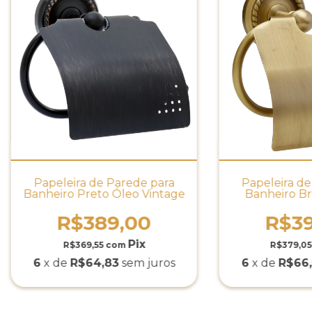
Papeleira de Parede para
Papeleira de
Banheiro Preto Óleo Vintage
Banheiro Br
Vin
R$389,00
R$39
R$369,55
com
R$379,0
6
x de
R$64,83
sem juros
6
x de
R$66